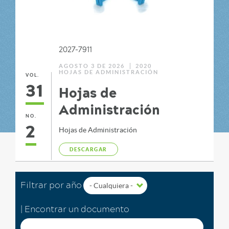
l
2027-7911
AGOSTO 3 DE 2026
2020
HOJAS DE ADMINISTRACIÓN
VOL.
31
Hojas de
Administración
NO.
2
Hojas de Administración
DESCARGAR
Filtrar por año
| Encontrar un documento