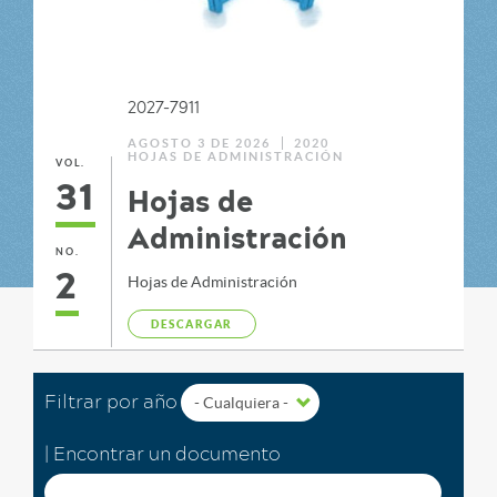
l
2027-7911
AGOSTO 3 DE 2026
2020
HOJAS DE ADMINISTRACIÓN
VOL.
31
Hojas de
Administración
NO.
2
Hojas de Administración
DESCARGAR
Filtrar por año
| Encontrar un documento